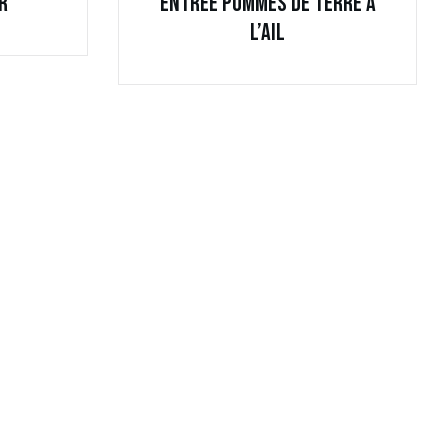
r
Entrée Pommes de Terre à
l’Ail