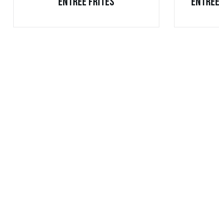
Entrée Frites
Entrée