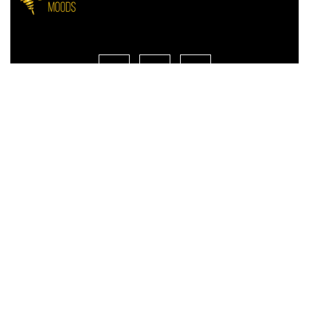
Quick Links
Home
Locations
Menu
About us
Contact Us